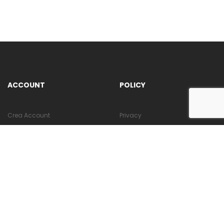
ACCOUNT
POLICY
Crea Account
Privacy
Sei un cliente? Accedi
Cookie Policy
Politica di reso