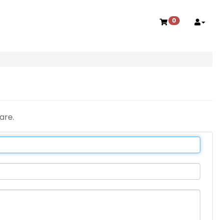
0
are.