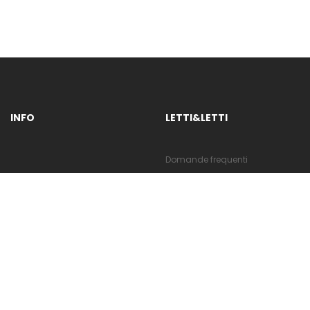
INFO
LETTI&LETTI
Domande frequenti
Chi siamo
Ricerca avanzata
Pagamento
Contattaci
Spedizione
Dove siamo