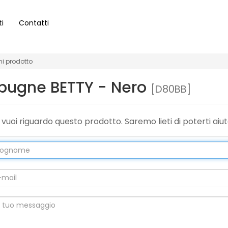
ti
Contatti
ni prodotto
 spugne BETTY - Nero
[D80BB]
vuoi riguardo questo prodotto. Saremo lieti di poterti aiut