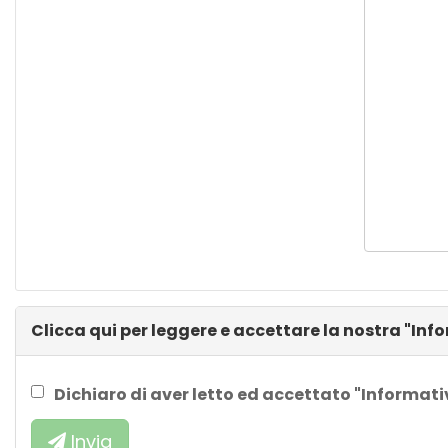
Guanciali
Divani
Poltrone
Complementi
d'arredo
Tessile
Clicca qui per leggere e accettare la nostra "Inf
bagno
Dichiaro di aver letto ed accettato "Informati
Tessile
tavola
Invia