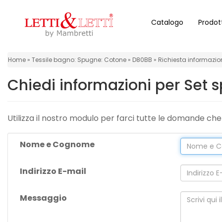
Catalogo
Prodot
Home
Home
Tessile bagno: Spugne: Cotone
D80BB
Richiesta informazio
Letti
Chiedi informazioni per Set
Materassi
Utilizza il nostro modulo per farci tutte le domande che 
Topper
Nome e Cognome
Piumini
Indirizzo E-mail
Biancheria
Messaggio
da
letto