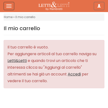
Navig
Side
Navigation
Home
Il mio carrello
Home
Il mio carrello
Letti
Il tuo carrello è vuoto.
Materassi
Per aggiungere articoli al tuo carrello naviga su
Letti&Letti
e quando trovi un articolo che ti
Topper
interessa clicca su "Aggiungi al carrello"
altrimenti se hai già un account
Accedi
per
Piumini
vedere il tuo carrello.
Biancheria
da
letto