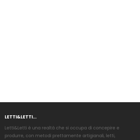
LETTI&LETTI...
Letti&Letti è una realtà che si occupa di concepire e
produrre, con metodi prettamente artigianali, letti,