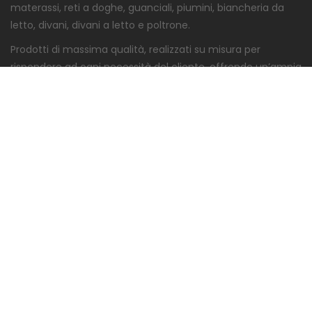
materassi, reti a doghe, guanciali, piumini, biancheria da
letto, divani, divani a letto e poltrone.
Prodotti di massima qualità, realizzati su misura per
rispondere ad ogni necessità del cliente, offrendo un’ampia
gamma di personalizzazione.
Un ampio show-room nel cuore della Brianza, a Seregno, è
a disposizione del cliente che vuole visionare e toccare con
mano la qualità dei prodotti, supportato da uno staff con
esperienza di oltre 60 anni, che saprà guidarlo nella scelta
migliore.
Seguici anche su
:
INFO
Chi siamo