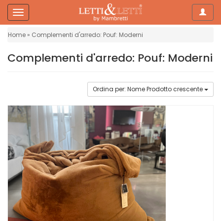
Navig
Side
Navigation
Home
Complementi d'arredo: Pouf: Moderni
Home
Complementi d'arredo: Pouf: Moderni
Letti
Ordina per: Nome Prodotto crescente
Materassi
Topper
Piumini
Biancheria
da
letto