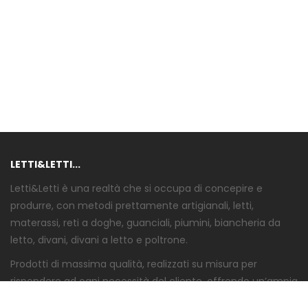
LETTI&LETTI...
Letti&Letti è una realtà che si occupa di concepire e
produrre, con metodi prettamente artigianali, letti,
materassi, reti a doghe, guanciali, piumini, biancheria da
letto, divani, divani a letto e poltrone.
Prodotti di massima qualità, realizzati su misura per
rispondere ad ogni necessità del cliente, offrendo un’ampia
gamma di personalizzazione.