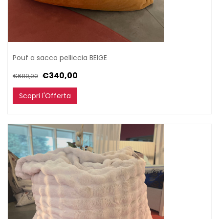
Guanciali
Divani
Pouf a sacco pelliccia BEIGE
€340,00
€680,00
Poltrone
Scopri l'Offerta
Complementi
d'arredo
Tessile
bagno
Tessile
tavola