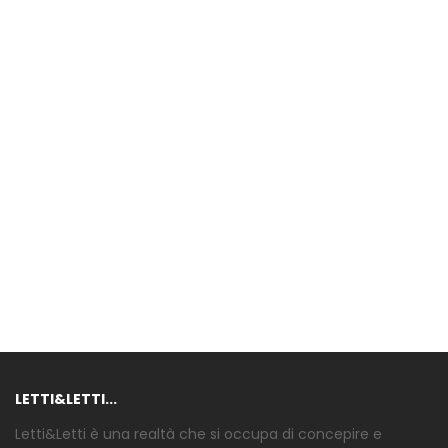
LETTI&LETTI...
Letti&Letti è una realtà che si occupa di concepire e