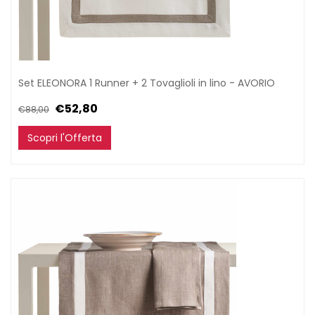
Guanciali
Divani
Set ELEONORA 1 Runner + 2 Tovaglioli in lino - AVORIO
€52,80
€88,00
Poltrone
Scopri l'Offerta
Complementi
d'arredo
Tessile
bagno
Tessile
tavola