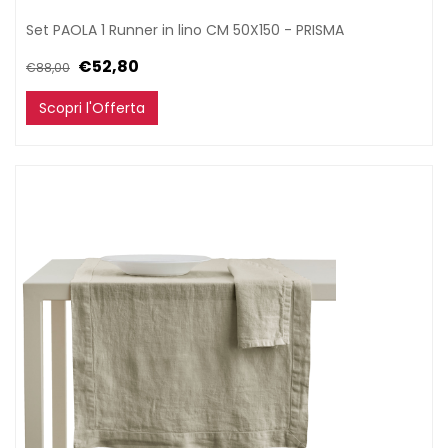
Set PAOLA 1 Runner in lino CM 50X150 - PRISMA
€52,80
€88,00
Scopri l'Offerta