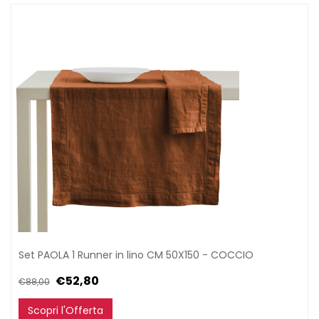
Set PAOLA 1 Runner in lino CM 50X150 - COCCIO
€52,80
€88,00
Scopri l'Offerta