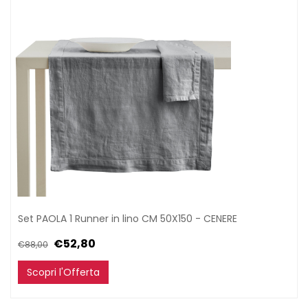
Set PAOLA 1 Runner in lino CM 50X150 - CENERE
€52,80
€88,00
Scopri l'Offerta