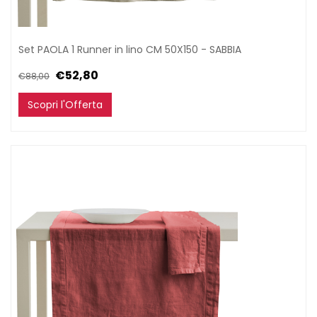
Set PAOLA 1 Runner in lino CM 50X150 - SABBIA
€52,80
€88,00
Scopri l'Offerta