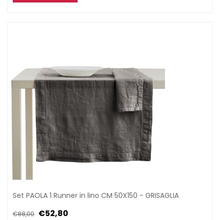
Set PAOLA 1 Runner in lino CM 50X150 - GRISAGLIA
€52,80
€88,00