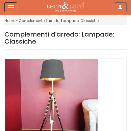
Navig
Side
Navigation
Home
Complementi d'arredo: Lampade: Classiche
Home
Complementi d'arredo: Lampade:
Classiche
Letti
Materassi
Topper
Piumini
Biancheria
da
letto