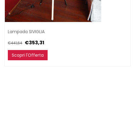
Guanciali
Lampada SIVIGLIA
Divani
€353,31
€441,64
Poltrone
Scopri l'Offerta
Complementi
d'arredo
Tessile
bagno
Tessile
tavola