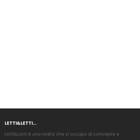
LETTI&LETTI...
Letti&Letti è una realtà che si occupa di concepire e