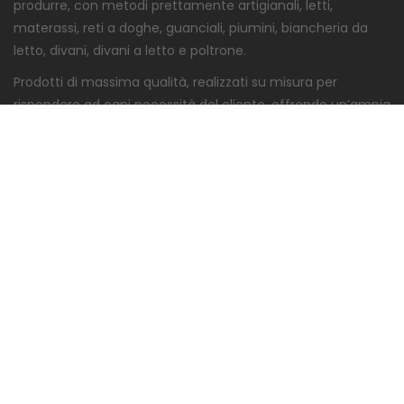
produrre, con metodi prettamente artigianali, letti,
materassi, reti a doghe, guanciali, piumini, biancheria da
letto, divani, divani a letto e poltrone.
Prodotti di massima qualità, realizzati su misura per
rispondere ad ogni necessità del cliente, offrendo un’ampia
gamma di personalizzazione.
Un ampio show-room nel cuore della Brianza, a Seregno, è
a disposizione del cliente che vuole visionare e toccare con
mano la qualità dei prodotti, supportato da uno staff con
esperienza di oltre 60 anni, che saprà guidarlo nella scelta
migliore.
Seguici anche su
:
INFO