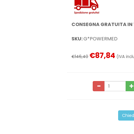
CONSEGNA GRATUITA IN 
SKU:
G*POWERMED
€87,84
€146,40
(IVA incl
Chied