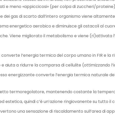
arati e meno «appiccicosi» (per colpa di zuccheri/proteine)
ne dei gas di scarto dall’intero organismo viene altamente
ema energetico aerobico e diminuisce gli ostacoli al cuore
che. Viene migliorato il metabolismo e viene (ri)attivata l
 converte l’energia termica del corpo umano in FIR e la rifl
e aiuta a ridurre la comparsa di cellulite (ottimizzando l’i
ocesso energizzante converte l’energia termica naturale de
effetto termoregolatore, mantenendo costante la tempera
d estetica, quindi c’è un’azione ringiovanente su tutto il 
vvertono una sensazione di riscaldamento sull’area di appli