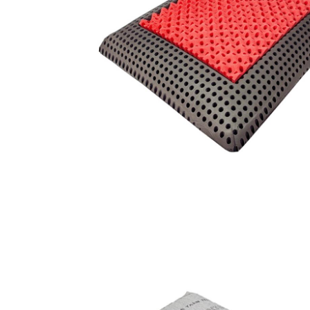
Guanciali
Divani
Poltrone
Complementi
d'arredo
Tessile
bagno
Tessile
tavola