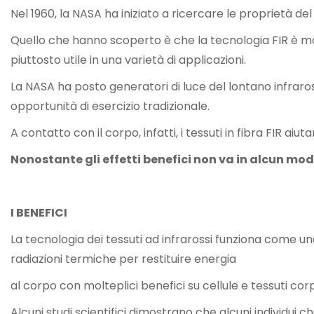
Nel 1960, la NASA ha iniziato a ricercare le proprietà del 
Quello che hanno scoperto è che la tecnologia FIR è mol
piuttosto utile in una varietà di applicazioni.
La NASA ha posto generatori di luce del lontano infraross
opportunità di esercizio tradizionale.
A contatto con il corpo, infatti, i tessuti in fibra FIR ai
Nonostante gli effetti benefici non va in alcun mo
I BENEFICI
La tecnologia dei tessuti ad infrarossi funziona come 
radiazioni termiche per restituire energia
al corpo con molteplici benefici su cellule e tessuti cor
Alcuni studi scientifici dimostrano che alcuni individui c