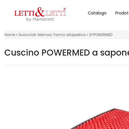
Catalogo
Prodot
Home
Home
Guanciali: Memory: Forma ortopedica
G*POWERMED
Letti
Cuscino POWERMED a sapon
Materassi
Topper
Piumini
Biancheria
da
letto