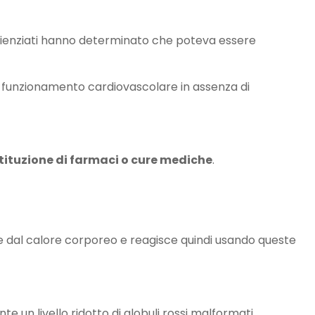
 scienziati hanno determinato che poteva essere
 il funzionamento cardiovascolare in assenza di
stituzione di farmaci o cure mediche
.
se dal calore corporeo e reagisce quindi usando queste
te un livello ridotto di globuli rossi malformati