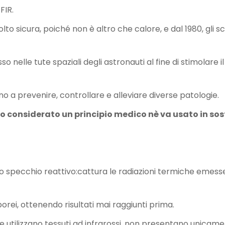
FIR.
to sicura, poiché non è altro che calore, e dal 1980, gli
o nelle tute spaziali degli astronauti al fine di stimolare
utano a prevenire, controllare e alleviare diverse patologie.
do considerato un principio medico nè va usato in so
uno specchio reattivo:cattura le radiazioni termiche emes
porei, ottenendo risultati mai raggiunti prima.
he utilizzano tessuti ad infrarossi, non presentano unicamen