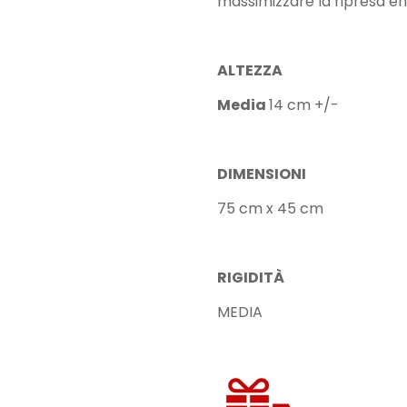
massimizzare la ripresa e
ALTEZZA
Media
14 cm +/-
DIMENSIONI
75 cm x 45 cm
RIGIDITÀ
MEDIA