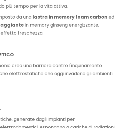
do più tempo per la vita attiva.
omposto da una
lastra in memory foam carbon
ed
saggiante
in memory ginseng energizzante,
 effetto freschezza.
ETICO
rbonio crea una barriera contro l'inquinamento
che elettrostatiche che oggi invadono gli ambienti
A
tiche, generate dagli impianti per
elettrodomestici, espongono a cariche di radiazioni